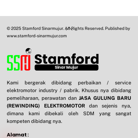
Back
© 2025 Stamford Sinarmujur. All Rights Reserved. Published by
To
www.stamford-sinarmujur.com
Top
Kami bergerak dibidang perbaikan / service
elektromotor industry / pabrik. Khusus nya dibidang
pemeliharaan, perawatan dan
JASA GULUNG BARU
(REWINDING) ELEKTROMOTOR
dan sejenis nya,
dimana kami dibekali oleh SDM yang sangat
kompeten dibidang nya.
Alamat :