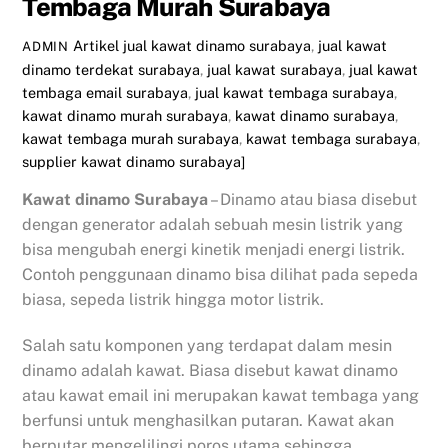
Tembaga Murah Surabaya
Artikel
jual kawat dinamo surabaya
,
jual kawat
ADMIN
dinamo terdekat surabaya
,
jual kawat surabaya
,
jual kawat
tembaga email surabaya
,
jual kawat tembaga surabaya
,
kawat dinamo murah surabaya
,
kawat dinamo surabaya
,
kawat tembaga murah surabaya
,
kawat tembaga surabaya
,
supplier kawat dinamo surabaya]
Kawat dinamo Surabaya
– Dinamo atau biasa disebut
dengan generator adalah sebuah mesin listrik yang
bisa mengubah energi kinetik menjadi energi listrik.
Contoh penggunaan dinamo bisa dilihat pada sepeda
biasa, sepeda listrik hingga motor listrik.
Salah satu komponen yang terdapat dalam mesin
dinamo adalah kawat. Biasa disebut kawat dinamo
atau kawat email ini merupakan kawat tembaga yang
berfunsi untuk menghasilkan putaran. Kawat akan
berputar mengelilingi poros utama sehingga