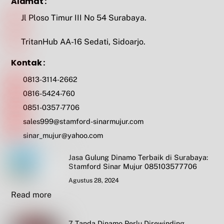
Alamat :
Jl Ploso Timur III No 54 Surabaya.
TritanHub AA-16 Sedati, Sidoarjo.
Kontak :
0813-3114-2662
0816-5424-760
0851-0357-7706
sales999@stamford-sinarmujur.com
sinar_mujur@yahoo.com
Jasa Gulung Dinamo Terbaik di Surabaya:
Stamford Sinar Mujur 085103577706
Agustus 28, 2024
Read more
7 Tanda Dinamo Perlu Direwinding