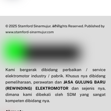
Back
© 2025 Stamford Sinarmujur. All Rights Reserved. Published by
To
www.stamford-sinarmujur.com
Top
Kami bergerak dibidang perbaikan / service
elektromotor industry / pabrik. Khusus nya dibidang
pemeliharaan, perawatan dan
JASA GULUNG BARU
(REWINDING) ELEKTROMOTOR
dan sejenis nya,
dimana kami dibekali oleh SDM yang sangat
kompeten dibidang nya.